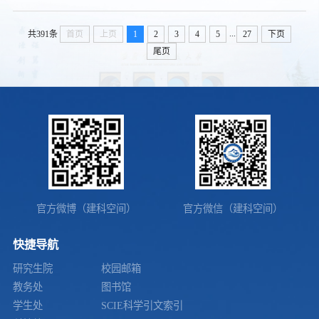
...
共391条
首页
上页
1
2
3
4
5
27
下页
尾页
官方微博（建科空间）
官方微信（建科空间）
快捷导航
研究生院
校园邮箱
教务处
图书馆
学生处
SCIE科学引文索引