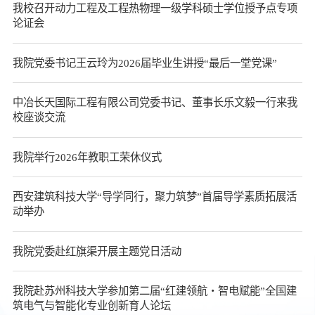
我校召开动力工程及工程热物理一级学科硕士学位授予点专项
论证会
我院党委书记王云玲为2026届毕业生讲授“最后一堂党课”
中冶长天国际工程有限公司党委书记、董事长乐文毅一行来我
校座谈交流
我院举行2026年教职工荣休仪式
西安建筑科技大学“导学同行，聚力筑梦”首届导学素质拓展活
动举办
我院党委赴红旗渠开展主题党日活动
我院赴苏州科技大学参加第二届“红建领航・智电赋能”全国建
筑电气与智能化专业创新育人论坛