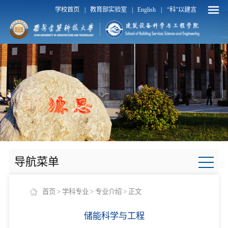
学校首页
教育部实验室
English
“科”以建言
|
|
|
导航菜单
首页
>
学科专业
>
专业介绍
> 正文
储能科学与工程